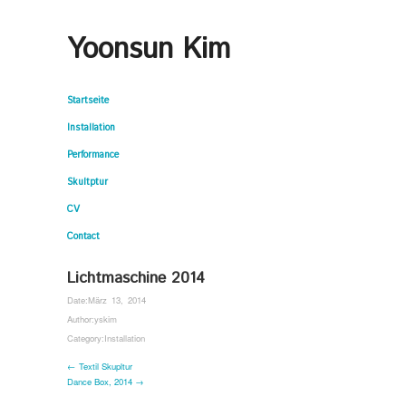
Yoonsun Kim
Startseite
Installation
Performance
Skultptur
CV
Contact
Lichtmaschine 2014
Date:
März 13, 2014
Author:
yskim
Category:
Installation
← Textil Skupltur
Dance Box, 2014 →