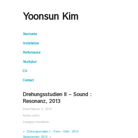
Yoonsun Kim
Startseite
Installation
Performance
Skultptur
CV
Contact
Drehungsstudien II – Sound :
Resonanz, 2013
Date:
Februar 2, 2013
Author:
yskim
Category:
Installation
← Drehungsstudien I – Form : Orbit , 2013
Gelassenheit, 2013 →