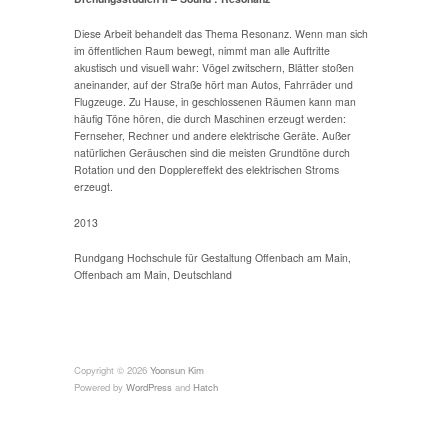
Diese Arbeit behandelt das Thema Resonanz. Wenn man sich
im öffentlichen Raum bewegt, nimmt man alle Auftritte
akustisch und visuell wahr: Vögel zwitschern, Blätter stoßen
aneinander, auf der Straße hört man Autos, Fahrräder und
Flugzeuge. Zu Hause, in geschlossenen Räumen kann man
häufig Töne hören, die durch Maschinen erzeugt werden:
Fernseher, Rechner und andere elektrische Geräte. Außer
natürlichen Geräuschen sind die meisten Grundtöne durch
Rotation und den Dopplereffekt des elektrischen Stroms
erzeugt.
2013
Rundgang Hochschule für Gestaltung Offenbach am Main,
Offenbach am Main, Deutschland
Copyright © 2026
Yoonsun Kim
Powered by
WordPress
and
Hatch